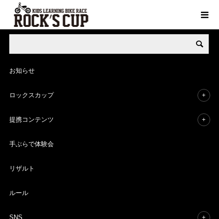
Rock's Cup 全ブランド・イベント
AEON MALLシリーズ
ランニ
お知らせ
11月
14
ロックスカップ
2020
提携コンテンツ
ランニングバイクレース ROCK’S
手ぶらで体験会
CUP in イオンモール神戸北大会
リザルト
AEON MALLシリーズ
Rock's Cup
ルール
SNS