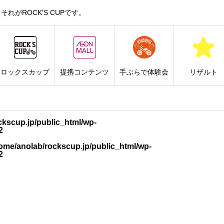
がROCK'S CUPです。
ロックスカップ
提携コンテンツ
手ぶらで体験会
リザルト
ckscup.jp/public_html/wp-
2
ome/anolab/rockscup.jp/public_html/wp-
2