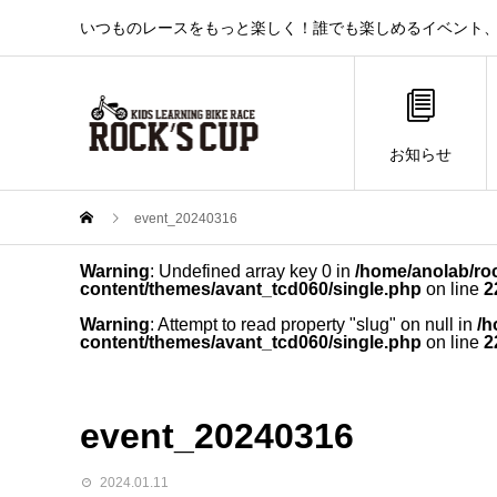
いつものレースをもっと楽しく！誰でも楽しめるイベント、それ
お知らせ
event_20240316
Warning
: Undefined array key 0 in
/home/anolab/ro
content/themes/avant_tcd060/single.php
on line
2
Warning
: Attempt to read property "slug" on null in
/h
content/themes/avant_tcd060/single.php
on line
2
event_20240316
2024.01.11