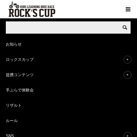
Rock's Cup 全ブランド・イベント
AEON MALLシリーズ
ランニ
お知らせ
5月
04
ロックスカップ
2024
提携コンテンツ
ランニングバイクレース ROCK’S
手ぶらで体験会
CUP in イオンモール東員大会
リザルト
AEON MALLシリーズ
Rock's Cup
近畿地区
ルール
SNS