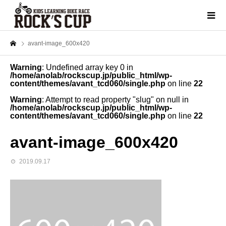
avant-image_600x420
Warning
: Undefined array key 0 in
/home/anolab/rockscup.jp/public_html/wp-
content/themes/avant_tcd060/single.php
on line
22
Warning
: Attempt to read property "slug" on null in
/home/anolab/rockscup.jp/public_html/wp-
content/themes/avant_tcd060/single.php
on line
22
avant-image_600x420
2019.09.17