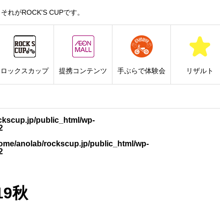
がROCK'S CUPです。
ロックスカップ
提携コンテンツ
手ぶらで体験会
リザルト
ckscup.jp/public_html/wp-
2
ome/anolab/rockscup.jp/public_html/wp-
2
9秋