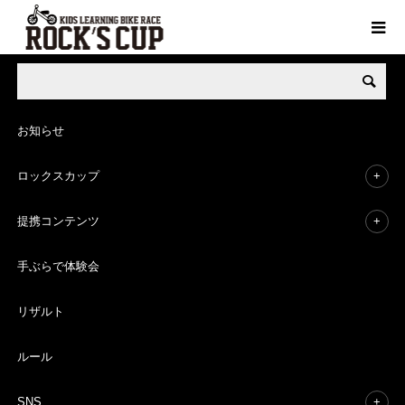
Rock's Cup 全ブランド・イベント
AEON MALLシリーズ
手ぶら
お知らせ
8月
22
ロックスカップ
2020
提携コンテンツ
手ぶらでランニングバイク無料体験会
手ぶらで体験会
in イオンモール川口前川
リザルト
AEON MALLシリーズ
手ぶらで体験会
ルール
SNS