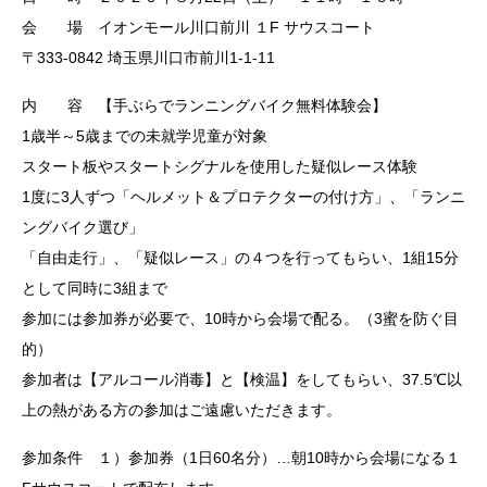
会 場 イオンモール川口前川 １F サウスコート
〒333-0842 埼玉県川口市前川1-1-11
内 容 【手ぶらでランニングバイク無料体験会】
1歳半～5歳までの未就学児童が対象
スタート板やスタートシグナルを使用した疑似レース体験
1度に3人ずつ「ヘルメット＆プロテクターの付け方」、「ランニ
ングバイク選び」
「自由走行」、「疑似レース」の４つを行ってもらい、1組15分
として同時に3組まで
参加には参加券が必要で、10時から会場で配る。（3蜜を防ぐ目
的）
参加者は【アルコール消毒】と【検温】をしてもらい、37.5℃以
上の熱がある方の参加はご遠慮いただきます。
参加条件 １）参加券（1日60名分）…朝10時から会場になる１