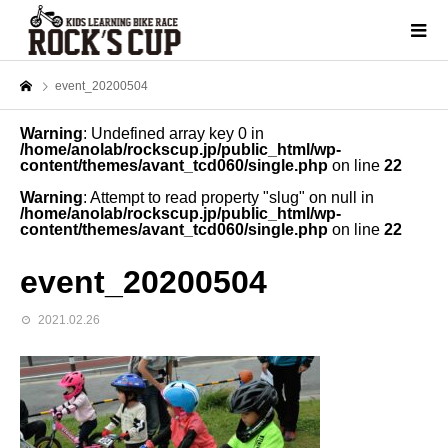
event_20200504
Warning
: Undefined array key 0 in
/home/anolab/rockscup.jp/public_html/wp-
content/themes/avant_tcd060/single.php
on line
22
Warning
: Attempt to read property "slug" on null in
/home/anolab/rockscup.jp/public_html/wp-
content/themes/avant_tcd060/single.php
on line
22
event_20200504
2021.02.26