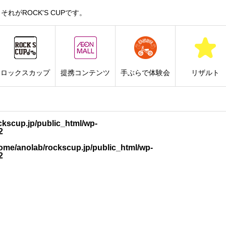
がROCK'S CUPです。
ロックスカップ
提携コンテンツ
手ぶらで体験会
リザルト
ckscup.jp/public_html/wp-
2
ome/anolab/rockscup.jp/public_html/wp-
2