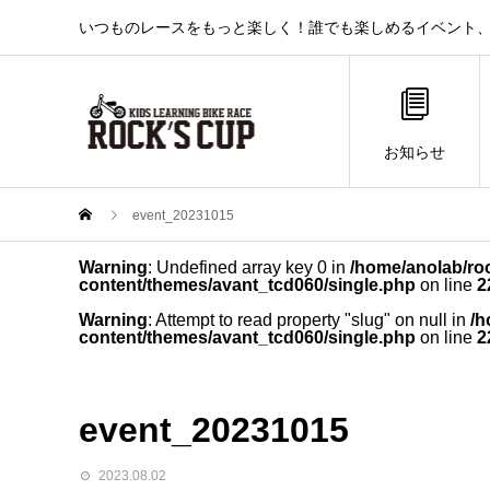
いつものレースをもっと楽しく！誰でも楽しめるイベント、それ
お知らせ
event_20231015
Warning
: Undefined array key 0 in
/home/anolab/ro
content/themes/avant_tcd060/single.php
on line
2
Warning
: Attempt to read property "slug" on null in
/h
content/themes/avant_tcd060/single.php
on line
2
event_20231015
2023.08.02